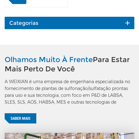
nível mais alto da
indústria. Até agora,
podemos fornecer desde
uma planta piloto de um
Categorias
tubo até uma planta de
produção em massa de
10t/h. Entre os mais de
200 projetos que já
realizamos, a maioria
Olhamos Muito À Frente
Para Estar
deles foi chave na mão,
Mais Perto De Você
incluindo, mas não se
limitando a: · Linha de
A WEIXIAN é uma empresa de engenharia especializada no
produção LABSA (ácido
fornecimento de plantas de sulfonação/sulfatação prontas
sulfônico)· Linha de
para uso e sua tecnologia, com foco em P&D de LABSA,
produção SLES· Linha de
SLES, SLS, AOS, HABSA, MES e outras tecnologias de
produção SLS· Linha de
produção de surfactantes aniônicos.
produção AOS· Linha de
produção HABSA· Linha
SABER MAIS
de produção MES·
SLS/AOS/ácido sulfônico
unidades de secagem de