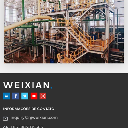
sal de sódio· Outras linhas
de produção de
tensoativos aniônicos Ao
adotar projetos e
processos de última
geração, todos os aspectos
de desempenho,
incluindo confiabilidade
da planta, qualidade do
produto acabado e
consumo unitário de
matéria-prima, são
superiores aos das plantas
concorrentes.
INFORMAÇÕES DE CONTATO
inquiry@njweixian.com
+86 18851135685