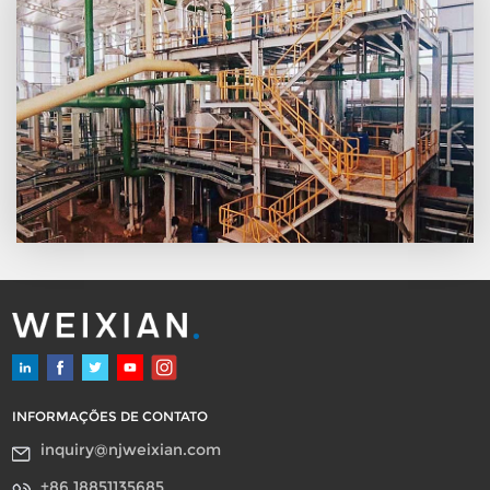
em combinação com o
pré-aquecedor de partida,
que produz vapor antes da
partida a frio, não sendo
necessário fornecimento
externo de vapor. A taxa
de recuperação: 100kg de
queima de enxofre gera
250kg de vapor. A
primeira/segunda etapa
de recuperação dos gases
de exaustão gera vapor; A
recuperação do terceiro
estágio produz água
quente com eficiência de
36,5%, 44,2% e 67,3%,
respectivamente.
INFORMAÇÕES DE CONTATO
inquiry@njweixian.com
+86 18851135685