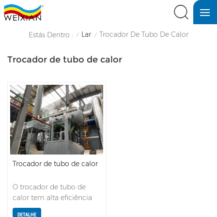
Lar
Trocador De Tubo De Calor
Estás Dentro :
/
/
Trocador de tubo de calor
Trocador de tubo de calor
O trocador de tubo de
calor tem alta eficiência
de transmissão de calor. O
DETALHE