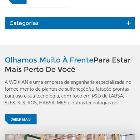
equipamento também
possui uma estrutura
compacta e pequena
resistência térmica ao
Categorias
fluxo lateral. Sua estrutura
é segura, confiável e
melhor do que o trocador
de calor de outras
estruturas, e o dano de um
Olhamos Muito À Frente
Para Estar
único (ou poucos) tubo de
Mais Perto De Você
calor não afetará o
desempenho geral do
A WEIXIAN é uma empresa de engenharia especializada no
equipamento nem afetará
fornecimento de plantas de sulfonação/sulfatação prontas
a produção da planta. A
para uso e sua tecnologia, com foco em P&D de LABSA,
via navegável está fora da
SLES, SLS, AOS, HABSA, MES e outras tecnologias de
chaminé, por isso não
produção de surfactantes aniônicos.
requer desligamento para
substituição e revisão. A
SABER MAIS
vida útil do projeto é de 10
anos ou mais. Este
equipamento é utilizado