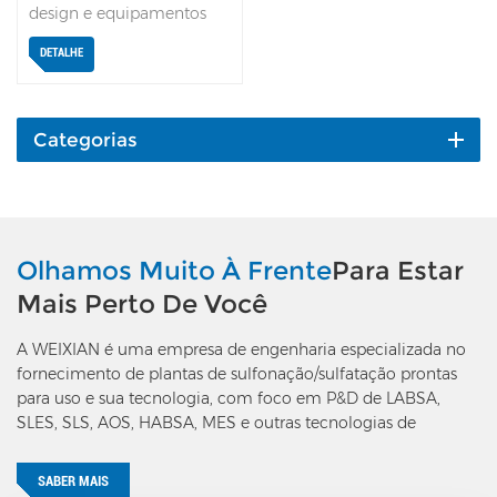
design e equipamentos
para LAS, AOS, processo
DETALHE
de secagem de material
ativo K12, e os produtos
podem ser personalizados
como pó ou em forma de
Categorias
agulha de acordo com as
necessidades dos clientes.
Olhamos Muito À Frente
Para Estar
Mais Perto De Você
A WEIXIAN é uma empresa de engenharia especializada no
fornecimento de plantas de sulfonação/sulfatação prontas
para uso e sua tecnologia, com foco em P&D de LABSA,
SLES, SLS, AOS, HABSA, MES e outras tecnologias de
produção de surfactantes aniônicos.
SABER MAIS