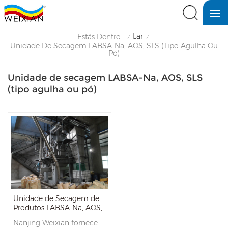
Lar
Estás Dentro :
/
/
Unidade De Secagem LABSA-Na, AOS, SLS (tipo Agulha Ou
Pó)
Unidade de secagem LABSA-Na, AOS, SLS
(tipo agulha ou pó)
Unidade de Secagem de
Produtos LABSA-Na, AOS,
SLS (tipo agulhas ou pó)
Nanjing Weixian fornece