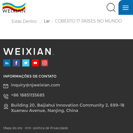
Lar
COBERTO 17 PAÍSES NO MUNDO
Estás Dentro :
/
/
INFORMAÇÕES DE CONTATO
inquiry@njweixian.com
+86 18851135685
Building 20, Baijiahui Innovation Community 2, 699-18
Xuanwu Avenue, Nanjing, China
Mapa do site
-
Xml
-
política de Privacidade