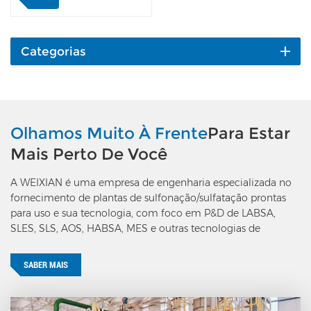
07, água pura, soda
cáustica, solução de
peróxido de hidrogênio,
tampão e sulfato orgânico
Categorias
são bombeados para o
reator de neutralização,
após mistura em alta
velocidade, transportados
para o resfriador SLS, onde
Olhamos Muito À Frente
Para Estar
é produzido o produto
Mais Perto De Você
SLS acabado.
Características: No reator
A WEIXIAN é uma empresa de engenharia especializada no
de neutralização, o SLS
fornecimento de plantas de sulfonação/sulfatação prontas
tem 10 vezes o refluxo
para uso e sua tecnologia, com foco em P&D de LABSA,
circulante, o que permite
SLES, SLS, AOS, HABSA, MES e outras tecnologias de
o aumento da
produção de surfactantes aniônicos.
temperatura na reação de
neutralização dentro de
SABER MAIS
5℃. A aparência dos
produtos é mais
transparente, o valor do