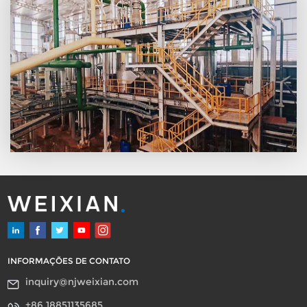
pH é mais estável
INFORMAÇÕES DE CONTATO
inquiry@njweixian.com
+86 18851135685