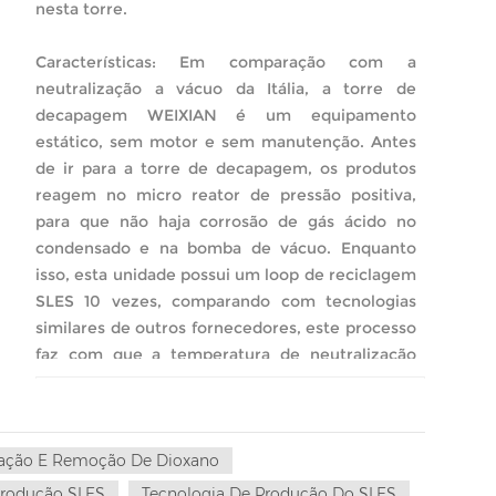
nesta torre.
Características: Em comparação com a
neutralização a vácuo da Itália, a torre de
decapagem WEIXIAN é um equipamento
estático, sem motor e sem manutenção. Antes
de ir para a torre de decapagem, os produtos
reagem no micro reator de pressão positiva,
para que não haja corrosão de gás ácido no
condensado e na bomba de vácuo. Enquanto
isso, esta unidade possui um loop de reciclagem
SLES 10 vezes, comparando com tecnologias
similares de outros fornecedores, este processo
faz com que a temperatura de neutralização
suba menos de 5 ℃, o que nos ajuda a obter
produtos com cores mais claras, valor de pH
mais estável e menor teor de dioxano .
zação E Remoção De Dioxano
Produção SLES
Tecnologia De Produção Do SLES