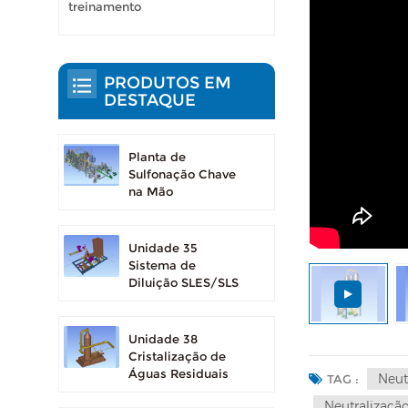
treinamento
PRODUTOS EM
DESTAQUE
Planta de
Sulfonação Chave
na Mão
Unidade 35
Sistema de
Diluição SLES/SLS
Unidade 38
Cristalização de
Águas Residuais
Neut
TAG :
Neutralizaçã