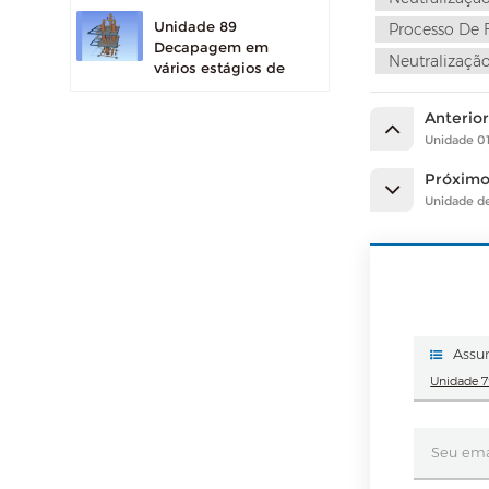
Unidade 89
Processo De 
Decapagem em
Neutralizaç
vários estágios de
dioxano
Anterio
Unidade 69
Unidade 0
Recuperação de
Próxim
calor de reação
Unidade d
Sulfonação/Reator
de Sulfatação
ESP (precipitador
Assun
eletrostático)
Unidade 7