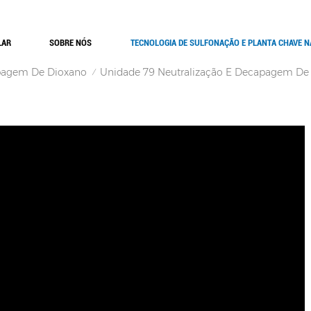
LAR
SOBRE NÓS
TECNOLOGIA DE SULFONAÇÃO E PLANTA CHAVE 
apagem De Dioxano
Unidade 79 Neutralização E Decapagem De
/