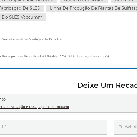
Fabricação De SLES
Linha De Produção De Plantas De Sulfata
ão Do SLES Vaccumm
r
1 Derretimento e Medição de Enxofre
o
e Secagem de Produtos LABSA-Na, AOS, SLS (tipo agulhas ou pó)
Deixe Um Reca
to :
9 Neutralização E Decapagem De Dioxano