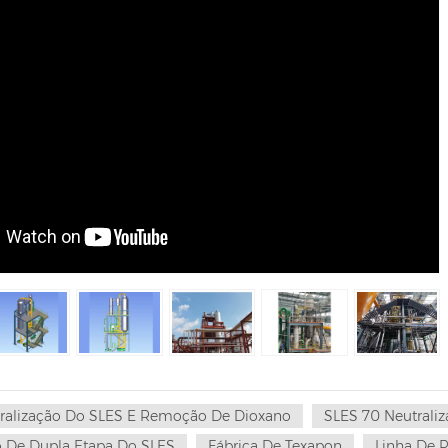
ralização Do SLES E Remoção De Dioxano
SLES 70 Neutrali
o De Dupla Etapa Do SLES
Fábrica De Texapon
Linha De 